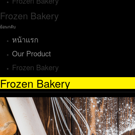
Frozen Bakery
Frozen Bakery
ย้อนกลับ
หน้าแรก
Our Product
Frozen Bakery
Frozen Bakery