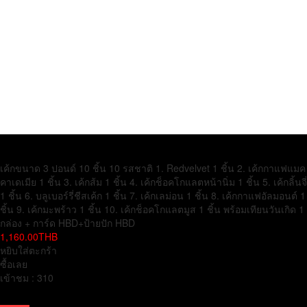
Birthday Gift Best Seller
เค้กขนาด 3 ปอนด์ 10 ชิ้น 10 รสชาติ 1. Redvelvet 1 ชิ้น 2. เค้กกาแฟแมค
คาเดเมีย 1 ชิ้น 3. เค้กส้ม 1 ชิ้น 4. เค้กช็อคโกแลตหน้านิ่ม 1 ชิ้น 5. เค้กลิ้นจี่
1 ชิ้น 6. บลูเบอร์รี่ชีสเค้ก 1 ชิ้น 7. เค้กเลม่อน 1 ชิ้น 8. เค้กกาแฟอัลมอนต์ 1
ชิ้น 9. เค้กมะพร้าว 1 ชิ้น 10. เค้กช็อคโกแลตมูส 1 ชิ้น พร้อมเทียนวันเกิด 1
กล่อง + การ์ด HBD+ป้ายปัก HBD
1,160.00THB
หยิบใส่ตะกร้า
ซื้อเลย
เข้าชม : 310
Mega Molly