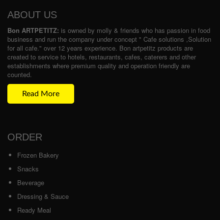
ABOUT US
Bon ARTPETITZ:
is owned by molly & friends who has passion in food
business and run the company under concept " Cafe solutions ,Solution
for all cafe." over 12 years experience. Bon artpetitz products are
created to service to hotels, restaurants, cafes, caterers and other
establishments where premium quality and operation friendly are
counted.
Read More
ORDER
Frozen Bakery
Snacks
Beverage
Dressing & Sauce
Ready Meal