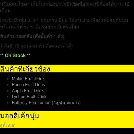
หรือผสมโซดา เก็บในกล่องบรรจุมิดชิดที่อุณหภูมิห้องได้นาน 12
เดือน
และยังมีกลุ่ม 3 in 1 คุณภาพเยี่ยม ใช้งานง่ายเพียงแค่ผสมกับนม
พร้อมเสิร์ฟ รสชาติอร่อย ระดับพรีเมี่ยม
สินค้าขายยกลัง (สั่งขั้นต่ำ 1 ลัง)
1 ลังมี 16 ถุง (สามารถสั่งคละรสได้)
** On Stock **
สินค้าที่เกี่ยวข้อง
Melon Fruit Drink
Punch Fruit Drink
Apple Fruit Drink
Lychee Fruit Drink
Butterfly Pea Lemon (อัญชัน มะนาว)
มอลลี่เค้กนุ่ม
ดูทั้งหมด
Birthday Gift Best Seller