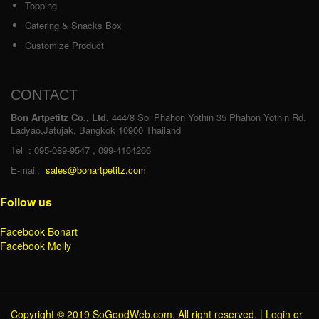
Topping
Catering & Snacks Box
Customize Product
CONTACT
Bon Artpetitz Co., Ltd.
444/8 Soi Phahon Yothin 35 Phahon Yothin Rd.
Ladyao,Jatujak,
Bangkok 10900 Thailand
Tel : 095-089-9547 , 099-4164266
E-mail:
sales@bonartpetitz.com
Follow us
Facebook Bonart
Facebook Molly
Copyright © 2019
SoGoodWeb.com
. All right reserved. |
Login or