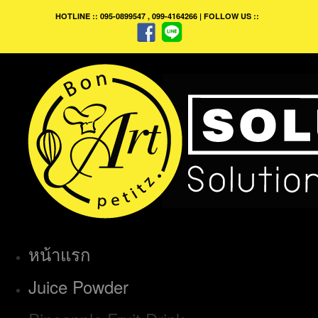
HOTLINE ::
095-0899547
,
099-4164266
| FOLLOW US ::
หน้าแรก
Menu
Juice Powder