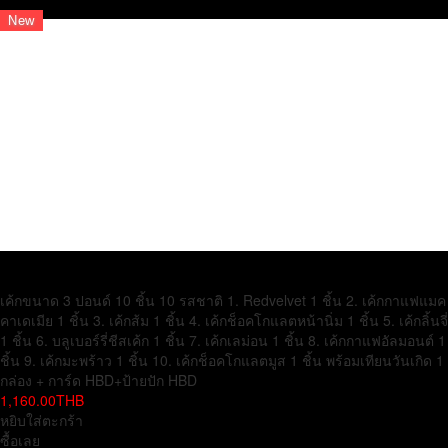
New
Birthday Gift Best Seller
เค้กขนาด 3 ปอนด์ 10 ชิ้น 10 รสชาติ 1. Redvelvet 1 ชิ้น 2. เค้กกาแฟแมค
คาเดเมีย 1 ชิ้น 3. เค้กส้ม 1 ชิ้น 4. เค้กช็อคโกแลตหน้านิ่ม 1 ชิ้น 5. เค้กลิ้นจี่
1 ชิ้น 6. บลูเบอร์รี่ชีสเค้ก 1 ชิ้น 7. เค้กเลม่อน 1 ชิ้น 8. เค้กกาแฟอัลมอนต์ 1
ชิ้น 9. เค้กมะพร้าว 1 ชิ้น 10. เค้กช็อคโกแลตมูส 1 ชิ้น พร้อมเทียนวันเกิด 1
กล่อง + การ์ด HBD+ป้ายปัก HBD
1,160.00THB
หยิบใส่ตะกร้า
ซื้อเลย