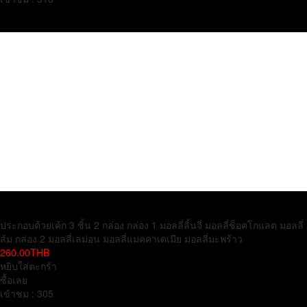
Molly Classic
Molly Classic
ประกอบด้วยเค้ก 3 ชิ้น 2 กล่อง กล่อง 1 มอลลี่ลิ้นจี่ มอลลี่ช็อคโกแลต มอลลี่
ส้ม กล่อง 2 มอลลี่เลม่อน มอลลี่แมคคาเดเมีย มอลลี่มะพร้าว
260.00THB
หยิบใส่ตะกร้า
ซื้อเลย
เข้าชม : 305