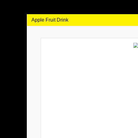
Apple Fruit Drink