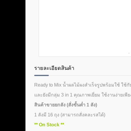
รายละเอียดสินค้า
Ready to Mix น้ำผลไม้ผงสำเร็จรูปพร้อมใช้ ใช้กั
และยังมีกลุ่ม 3 in 1 คุณภาพเยี่ยม ใช้งานง่ายเพ
สินค้าขายยกลัง (สั่งขั้นต่ำ 1 ลัง)
1 ลังมี 16 ถุง (สามารถสั่งคละรสได้)
** On Stock **