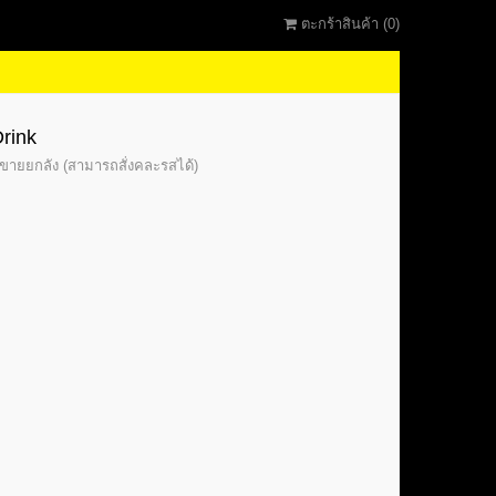
ตะกร้าสินค้า (
0
)
Drink
าขายยกลัง (สามารถสั่งคละรสได้)