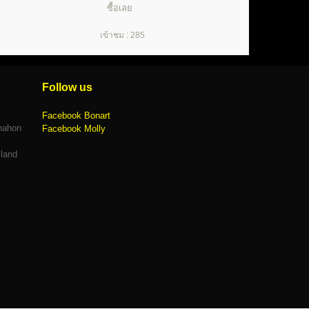
ซื้อเลย
เข้าชม : 285
Follow us
Facebook Bonart
hahon
Facebook Molly
land