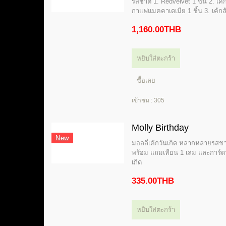
รสชาติ 1. Redvelvet 1 ชิ้น 2. เค้
กาแฟแมคคาเดเมีย 1 ชิ้น 3. เค้กส้ม
1 ชิ้น 4. เค้กช็อคโกแลตหน้านิ่ม 
1,160.00THB
ชิ้น 5. เค้กลิ้นจี่ 1 ชิ้น 6. บลูเบอร์รี่
ชีสเค้ก 1 ชิ้น 7. เค้กเลม่อน 1 ชิ้น 
เค้กกาแฟอัลมอนต์ 1 ชิ้น 9. เค้ก
หยิบใส่ตะกร้า
มะพร้าว 1 ชิ้น 10. เค้กช็อคโกแล
ตมูส 1 ชิ้น พร้อมเทียนวันเกิด 1
กล่อง + การ์ด HBD+ป้ายปัก HBD
ซื้อเลย
เข้าชม : 305
Molly Birthday
New
มอลลี่เค้กวันเกิด หลากหลายรสชา
พร้อม แถมเทียน 1 เล่ม และการ์ด
เกิด
335.00THB
หยิบใส่ตะกร้า