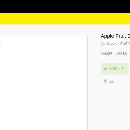
Apple Fruit 
On Stock - สินค้
Weight :
500
kg
หยิบใส่ตะกร้า
ซื้อเลย