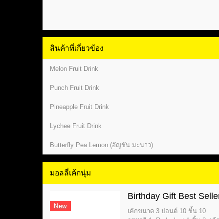
สินค้าที่เกี่ยวข้อง
Melon Fruit Drink
Punch Fruit Drink
Pineapple Fruit Drink
Lychee Fruit Drink
Butterfly Pea Lemon (อัญชัน มะนาว)
มอลลี่เค้กนุ่ม
Birthday Gift Best Selle
New
เค้กขนาด 3 ปอนด์ 10 ชิ้น 10